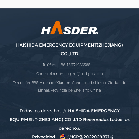
HAISHIDA EMERGENCY EQUIPMENT(ZHEJIANG)
CO.,LTD
Teléfono: +86-13634086588
Correo electrónico:
gm@hsdgroup.cn
Dirección: 888, Aldea de Xianren, Condado de Hetou, Ciudad de
Linhai, Provincia de Zhejiang,China
Todos los derechos @ HAISHIDA EMERGENCY
EQUIPMENT(ZHEJIANG) CO.,LTD Reservados todos los
derechos.
Privacidad
浙ICP备2022029871号