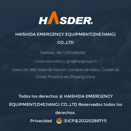
HAISHIDA EMERGENCY EQUIPMENT(ZHEJIANG)
CO.,LTD
Teléfono: +86-13634086588
Correo electrónico:
gm@hsdgroup.cn
Dirección: 888, Aldea de Xianren, Condado de Hetou, Ciudad de
Linhai, Provincia de Zhejiang,China
Todos los derechos @ HAISHIDA EMERGENCY
EQUIPMENT(ZHEJIANG) CO.,LTD Reservados todos los
derechos.
Privacidad
浙ICP备2022029871号