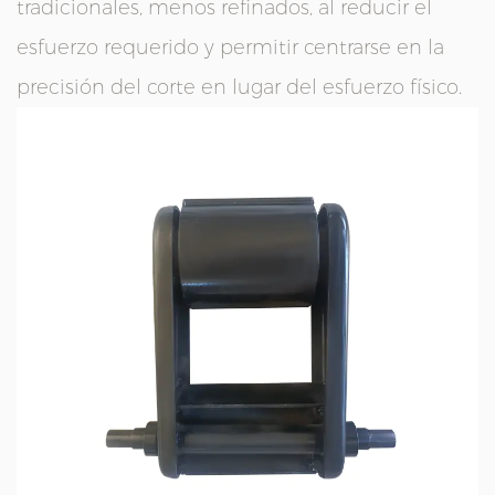
tradicionales, menos refinados, al reducir el
esfuerzo requerido y permitir centrarse en la
precisión del corte en lugar del esfuerzo físico.