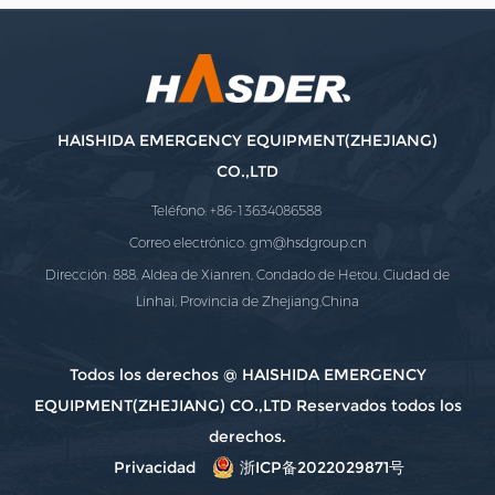
HAISHIDA EMERGENCY EQUIPMENT(ZHEJIANG)
CO.,LTD
Teléfono: +86-13634086588
Correo electrónico:
gm@hsdgroup.cn
Dirección: 888, Aldea de Xianren, Condado de Hetou, Ciudad de
Linhai, Provincia de Zhejiang,China
Todos los derechos @ HAISHIDA EMERGENCY
EQUIPMENT(ZHEJIANG) CO.,LTD Reservados todos los
derechos.
Privacidad
浙ICP备2022029871号