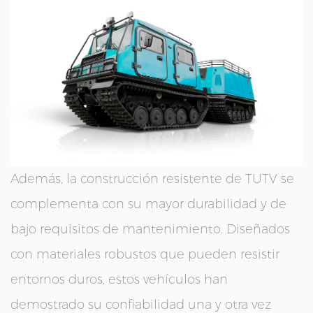
Además, la construcción resistente de TUTV se
complementa con su mayor durabilidad y de
bajo requisitos de mantenimiento. Diseñados
con materiales robustos que pueden resistir
entornos duros, estos vehículos han
demostrado su confiabilidad una y otra vez