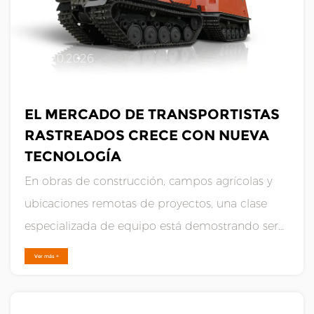
FEB 20,2026
EL MERCADO DE TRANSPORTISTAS
RASTREADOS CRECE CON NUEVA
TECNOLOGÍA
En obras de construcción, campos agrícolas y
ubicaciones remotas de proyectos, una clase
especializada de equipo está demostrando ser
indispensable para mover materiales donde los
Ver más +
vehículos de ruedas tradicionales no pueden
llegar: el transportista rastreado . Esta máquina